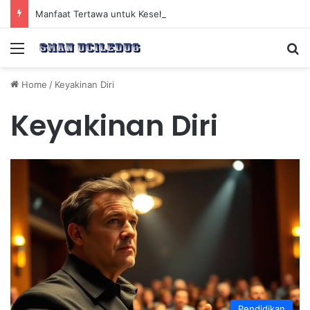
Manfaat Tertawa untuk Kesehatan Jantung dan Peningkatan Ketenangan Mental
Menu
Se
Home
/
Keyakinan Diri
Keyakinan Diri
Pendidikan