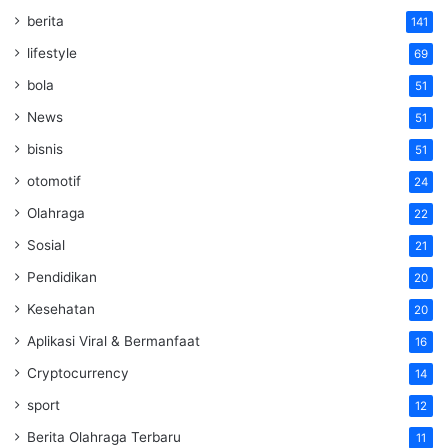
berita
141
lifestyle
69
bola
51
News
51
bisnis
51
otomotif
24
Olahraga
22
Sosial
21
Pendidikan
20
Kesehatan
20
Aplikasi Viral & Bermanfaat
16
Cryptocurrency
14
sport
12
Berita Olahraga Terbaru
11