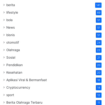
berita
141
lifestyle
69
bola
51
News
51
bisnis
51
otomotif
24
Olahraga
22
Sosial
21
Pendidikan
20
Kesehatan
20
Aplikasi Viral & Bermanfaat
16
Cryptocurrency
14
sport
12
Berita Olahraga Terbaru
11