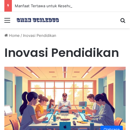
Manfaat Tertawa untuk Kesehatan Jantung dan Peningkatan Ketenangan Mental
Menu
Se
Home
/
Inovasi Pendidikan
Inovasi Pendidikan
Olahraga