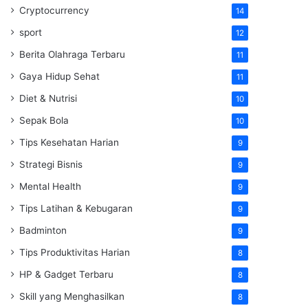
Cryptocurrency
14
sport
12
Berita Olahraga Terbaru
11
Gaya Hidup Sehat
11
Diet & Nutrisi
10
Sepak Bola
10
Tips Kesehatan Harian
9
Strategi Bisnis
9
Mental Health
9
Tips Latihan & Kebugaran
9
Badminton
9
Tips Produktivitas Harian
8
HP & Gadget Terbaru
8
Skill yang Menghasilkan
8