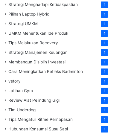
Strategi Menghadapi Ketidakpastian
1
Pilihan Laptop Hybrid
1
Strategi UMKM
1
UMKM Menentukan Ide Produk
1
Tips Melakukan Recovery
1
Strategi Manajemen Keuangan
1
Membangun Disiplin Investasi
1
Cara Meningkatkan Refleks Badminton
1
vstory
1
Latihan Gym
1
Review Alat Pelindung Gigi
1
Tim Underdog
1
Tips Mengatur Ritme Pernapasan
1
Hubungan Konsumsi Susu Sapi
1