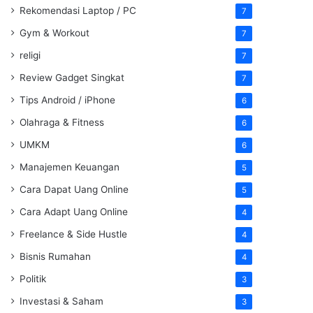
Rekomendasi Laptop / PC
7
Gym & Workout
7
religi
7
Review Gadget Singkat
7
Tips Android / iPhone
6
Olahraga & Fitness
6
UMKM
6
Manajemen Keuangan
5
Cara Dapat Uang Online
5
Cara Adapt Uang Online
4
Freelance & Side Hustle
4
Bisnis Rumahan
4
Politik
3
Investasi & Saham
3