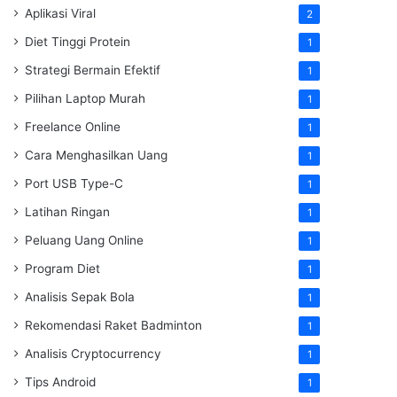
Aplikasi Viral
2
Diet Tinggi Protein
1
Strategi Bermain Efektif
1
Pilihan Laptop Murah
1
Freelance Online
1
Cara Menghasilkan Uang
1
Port USB Type-C
1
Latihan Ringan
1
Peluang Uang Online
1
Program Diet
1
Analisis Sepak Bola
1
Rekomendasi Raket Badminton
1
Analisis Cryptocurrency
1
Tips Android
1