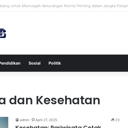
awa untuk Kesehatan Jantung dan Peningkatan Ketenangan Mental
Pendidikan
Sosial
Politik
ta dan Kesehatan
admin
April 27, 2025
23
Kesehatan: Pariwisata Cetak