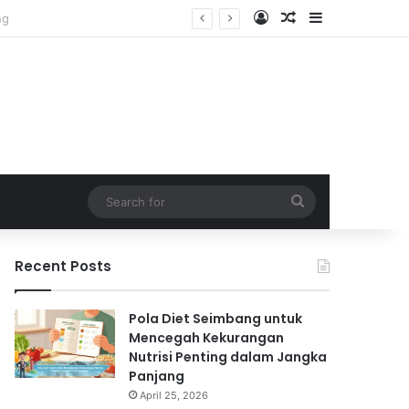
Log In
Random Article
Sidebar
Search
for
Recent Posts
Pola Diet Seimbang untuk
Mencegah Kekurangan
Nutrisi Penting dalam Jangka
Panjang
April 25, 2026