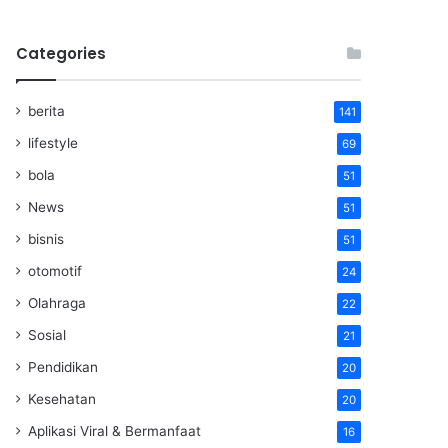
Categories
berita
141
lifestyle
69
bola
51
News
51
bisnis
51
otomotif
24
Olahraga
22
Sosial
21
Pendidikan
20
Kesehatan
20
Aplikasi Viral & Bermanfaat
16