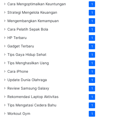
Cara Mengoptimalkan Keuntungan
1
Strategi Mengelola Keuangan
1
Mengembangkan Kemampuan
1
Cara Pelatih Sepak Bola
1
HP Terbaru
1
Gadget Terbaru
1
Tips Gaya Hidup Sehat
1
Tips Menghasilkan Uang
1
Cara iPhone
1
Update Dunia Olahraga
1
Review Samsung Galaxy
1
Rekomendasi Laptop Aktivitas
1
Tips Mengatasi Cedera Bahu
1
Workout Gym
1