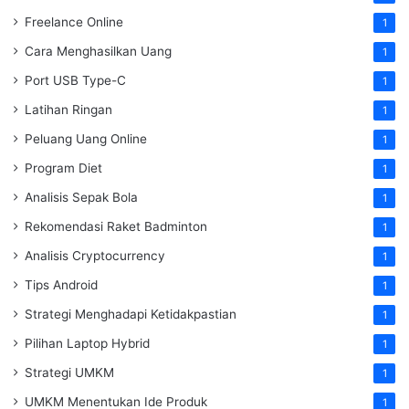
Freelance Online
1
Cara Menghasilkan Uang
1
Port USB Type-C
1
Latihan Ringan
1
Peluang Uang Online
1
Program Diet
1
Analisis Sepak Bola
1
Rekomendasi Raket Badminton
1
Analisis Cryptocurrency
1
Tips Android
1
Strategi Menghadapi Ketidakpastian
1
Pilihan Laptop Hybrid
1
Strategi UMKM
1
UMKM Menentukan Ide Produk
1