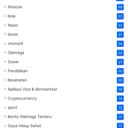
lifestyle
69
bola
51
News
51
bisnis
51
otomotif
24
Olahraga
22
Sosial
21
Pendidikan
20
Kesehatan
20
Aplikasi Viral & Bermanfaat
16
Cryptocurrency
14
sport
12
Berita Olahraga Terbaru
11
Gaya Hidup Sehat
11