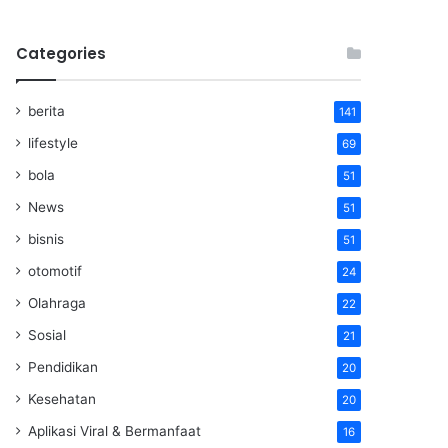
Categories
berita
141
lifestyle
69
bola
51
News
51
bisnis
51
otomotif
24
Olahraga
22
Sosial
21
Pendidikan
20
Kesehatan
20
Aplikasi Viral & Bermanfaat
16