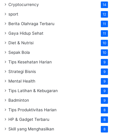
Cryptocurrency
14
sport
12
Berita Olahraga Terbaru
11
Gaya Hidup Sehat
11
Diet & Nutrisi
10
Sepak Bola
10
Tips Kesehatan Harian
9
Strategi Bisnis
9
Mental Health
9
Tips Latihan & Kebugaran
9
Badminton
9
Tips Produktivitas Harian
8
HP & Gadget Terbaru
8
Skill yang Menghasilkan
8