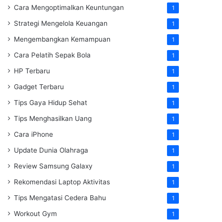
Cara Mengoptimalkan Keuntungan
1
Strategi Mengelola Keuangan
1
Mengembangkan Kemampuan
1
Cara Pelatih Sepak Bola
1
HP Terbaru
1
Gadget Terbaru
1
Tips Gaya Hidup Sehat
1
Tips Menghasilkan Uang
1
Cara iPhone
1
Update Dunia Olahraga
1
Review Samsung Galaxy
1
Rekomendasi Laptop Aktivitas
1
Tips Mengatasi Cedera Bahu
1
Workout Gym
1