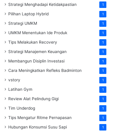
Strategi Menghadapi Ketidakpastian
1
Pilihan Laptop Hybrid
1
Strategi UMKM
1
UMKM Menentukan Ide Produk
1
Tips Melakukan Recovery
1
Strategi Manajemen Keuangan
1
Membangun Disiplin Investasi
1
Cara Meningkatkan Refleks Badminton
1
vstory
1
Latihan Gym
1
Review Alat Pelindung Gigi
1
Tim Underdog
1
Tips Mengatur Ritme Pernapasan
1
Hubungan Konsumsi Susu Sapi
1