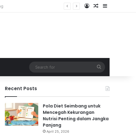
Log In
Random Article
Sidebar
Search
for
Recent Posts
Pola Diet Seimbang untuk
Mencegah Kekurangan
Nutrisi Penting dalam Jangka
Panjang
April 25, 2026