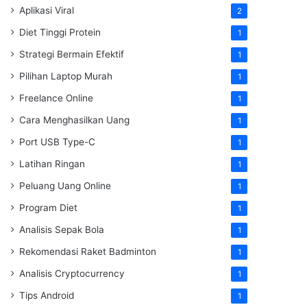
Aplikasi Viral
2
Diet Tinggi Protein
1
Strategi Bermain Efektif
1
Pilihan Laptop Murah
1
Freelance Online
1
Cara Menghasilkan Uang
1
Port USB Type-C
1
Latihan Ringan
1
Peluang Uang Online
1
Program Diet
1
Analisis Sepak Bola
1
Rekomendasi Raket Badminton
1
Analisis Cryptocurrency
1
Tips Android
1