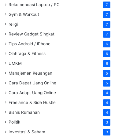
Rekomendasi Laptop / PC
7
Gym & Workout
7
religi
7
Review Gadget Singkat
7
Tips Android / iPhone
6
Olahraga & Fitness
6
UMKM
6
Manajemen Keuangan
5
Cara Dapat Uang Online
5
Cara Adapt Uang Online
4
Freelance & Side Hustle
4
Bisnis Rumahan
4
Politik
3
Investasi & Saham
3