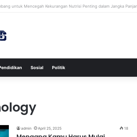
awa untuk Kesehatan Jantung dan Peningkatan Ketenangan Mental
Pendidikan
Sosial
Politik
nology
admin
April 25, 2025
18
Mengapa Kamu Harus Mulai