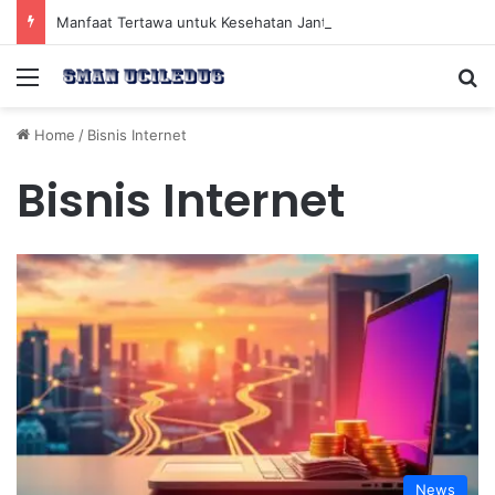
Manfaat Tertawa untuk Kesehatan Jantung dan Peningkatan Ketenangan Mental
Menu
Se
Home
/
Bisnis Internet
Bisnis Internet
News