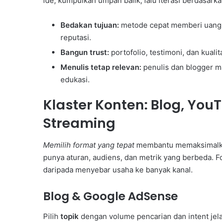
ide, kumpulkan umpan balik, lalu iterasi berdasar
Bedakan tujuan:
metode cepat memberi uang 
reputasi.
Bangun trust:
portofolio, testimoni, dan kual
Menulis tetap relevan:
penulis dan blogger m
edukasi.
Klaster Konten: Blog, You
Streaming
Memilih format yang tepat
membantu memaksimalkan
punya aturan, audiens, dan metrik yang berbeda. Fo
daripada menyebar usaha ke banyak kanal.
Blog & Google AdSense
Pilih
topik
dengan volume pencarian dan intent jela