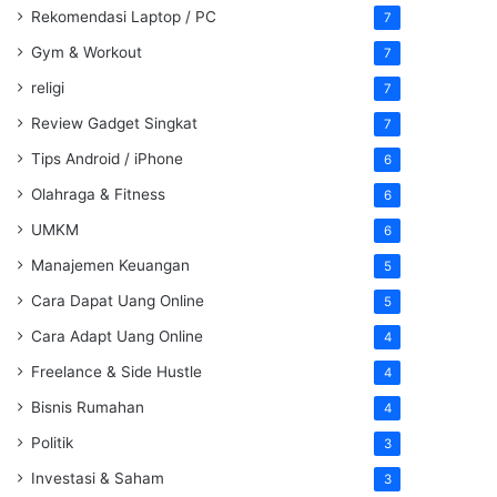
Rekomendasi Laptop / PC
7
Gym & Workout
7
religi
7
Review Gadget Singkat
7
Tips Android / iPhone
6
Olahraga & Fitness
6
UMKM
6
Manajemen Keuangan
5
Cara Dapat Uang Online
5
Cara Adapt Uang Online
4
Freelance & Side Hustle
4
Bisnis Rumahan
4
Politik
3
Investasi & Saham
3