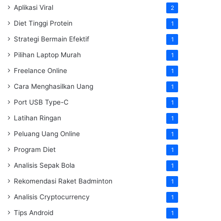
Aplikasi Viral
2
Diet Tinggi Protein
1
Strategi Bermain Efektif
1
Pilihan Laptop Murah
1
Freelance Online
1
Cara Menghasilkan Uang
1
Port USB Type-C
1
Latihan Ringan
1
Peluang Uang Online
1
Program Diet
1
Analisis Sepak Bola
1
Rekomendasi Raket Badminton
1
Analisis Cryptocurrency
1
Tips Android
1