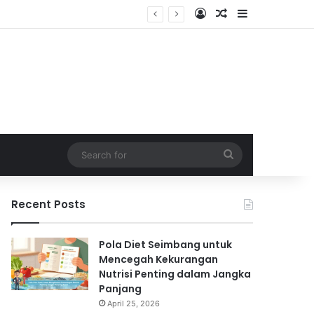
Log In
Random Article
Sidebar
Search
for
Recent Posts
Pola Diet Seimbang untuk
Mencegah Kekurangan
Nutrisi Penting dalam Jangka
Panjang
April 25, 2026