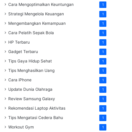
Cara Mengoptimalkan Keuntungan
1
Strategi Mengelola Keuangan
1
Mengembangkan Kemampuan
1
Cara Pelatih Sepak Bola
1
HP Terbaru
1
Gadget Terbaru
1
Tips Gaya Hidup Sehat
1
Tips Menghasilkan Uang
1
Cara iPhone
1
Update Dunia Olahraga
1
Review Samsung Galaxy
1
Rekomendasi Laptop Aktivitas
1
Tips Mengatasi Cedera Bahu
1
Workout Gym
1