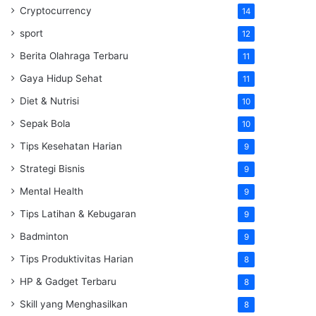
Cryptocurrency
14
sport
12
Berita Olahraga Terbaru
11
Gaya Hidup Sehat
11
Diet & Nutrisi
10
Sepak Bola
10
Tips Kesehatan Harian
9
Strategi Bisnis
9
Mental Health
9
Tips Latihan & Kebugaran
9
Badminton
9
Tips Produktivitas Harian
8
HP & Gadget Terbaru
8
Skill yang Menghasilkan
8