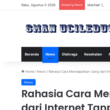
Rabu, Agustus 5 2026
Breaking News
Manfaat Terta
Beranda
News
Olahraga
Kesehatan
Home
/
News
/
Rahasia Cara Mendapatkan Uang dari In
News
Rahasia Cara M
dari Internet Ta