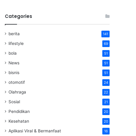
Categories
berita
141
lifestyle
69
bola
51
News
51
bisnis
51
otomotif
24
Olahraga
22
Sosial
21
Pendidikan
20
Kesehatan
20
Aplikasi Viral & Bermanfaat
16