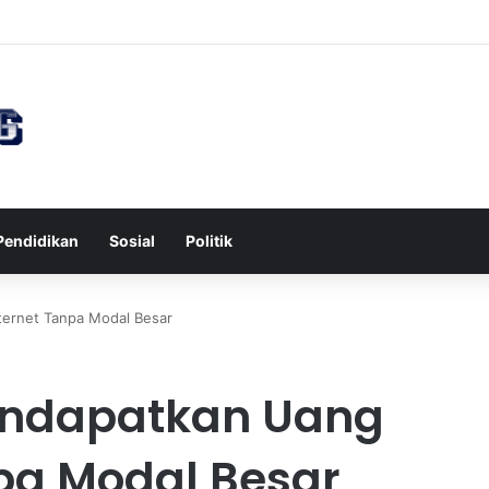
wa untuk Kesehatan Jantung dan Peningkatan Ketenangan Mental
Pendidikan
Sosial
Politik
ternet Tanpa Modal Besar
endapatkan Uang
npa Modal Besar