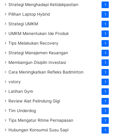
Strategi Menghadapi Ketidakpastian
1
Pilihan Laptop Hybrid
1
Strategi UMKM
1
UMKM Menentukan Ide Produk
1
Tips Melakukan Recovery
1
Strategi Manajemen Keuangan
1
Membangun Disiplin Investasi
1
Cara Meningkatkan Refleks Badminton
1
vstory
1
Latihan Gym
1
Review Alat Pelindung Gigi
1
Tim Underdog
1
Tips Mengatur Ritme Pernapasan
1
Hubungan Konsumsi Susu Sapi
1