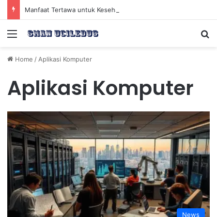
Manfaat Tertawa untuk Kesehatan Jantung dan Peningkatan Ketenangan Mental
Menu
Se
Home
/
Aplikasi Komputer
Aplikasi Komputer
News