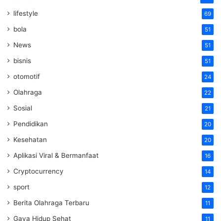
lifestyle
69
bola
51
News
51
bisnis
51
otomotif
24
Olahraga
22
Sosial
21
Pendidikan
20
Kesehatan
20
Aplikasi Viral & Bermanfaat
16
Cryptocurrency
14
sport
12
Berita Olahraga Terbaru
11
Gaya Hidup Sehat
11