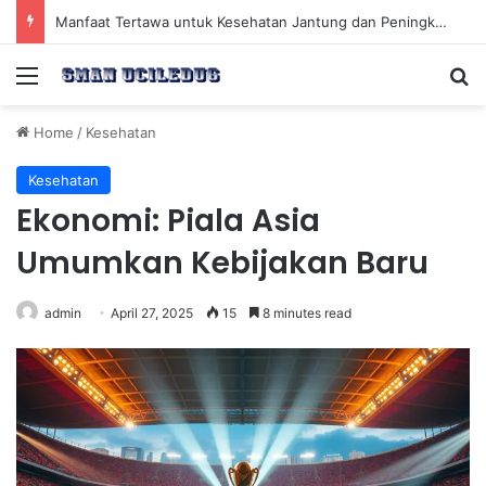
Manfaat Tertawa untuk Kesehatan Jantung dan Peningkatan Ketenangan Mental
Menu
Se
Home
/
Kesehatan
Kesehatan
Ekonomi: Piala Asia
Umumkan Kebijakan Baru
admin
April 27, 2025
15
8 minutes read