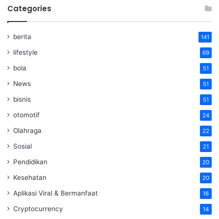
Categories
berita
141
lifestyle
69
bola
51
News
51
bisnis
51
otomotif
24
Olahraga
22
Sosial
21
Pendidikan
20
Kesehatan
20
Aplikasi Viral & Bermanfaat
16
Cryptocurrency
14