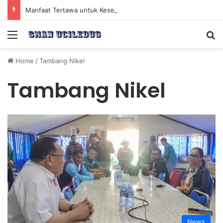
Manfaat Tertawa untuk Kesehatan Jantung dan Peningkatan Ketenangan Mental
Menu
Se
Home
/
Tambang Nikel
Tambang Nikel
News