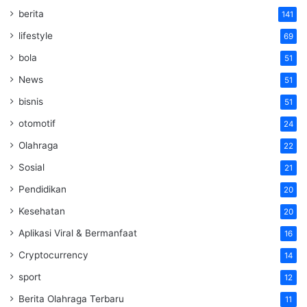
berita
141
lifestyle
69
bola
51
News
51
bisnis
51
otomotif
24
Olahraga
22
Sosial
21
Pendidikan
20
Kesehatan
20
Aplikasi Viral & Bermanfaat
16
Cryptocurrency
14
sport
12
Berita Olahraga Terbaru
11