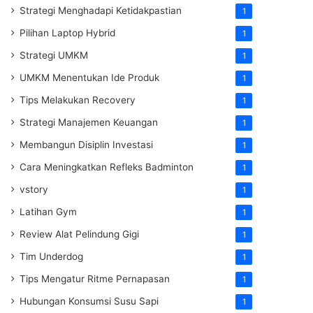
Strategi Menghadapi Ketidakpastian
1
Pilihan Laptop Hybrid
1
Strategi UMKM
1
UMKM Menentukan Ide Produk
1
Tips Melakukan Recovery
1
Strategi Manajemen Keuangan
1
Membangun Disiplin Investasi
1
Cara Meningkatkan Refleks Badminton
1
vstory
1
Latihan Gym
1
Review Alat Pelindung Gigi
1
Tim Underdog
1
Tips Mengatur Ritme Pernapasan
1
Hubungan Konsumsi Susu Sapi
1