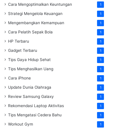
Cara Mengoptimalkan Keuntungan
1
Strategi Mengelola Keuangan
1
Mengembangkan Kemampuan
1
Cara Pelatih Sepak Bola
1
HP Terbaru
1
Gadget Terbaru
1
Tips Gaya Hidup Sehat
1
Tips Menghasilkan Uang
1
Cara iPhone
1
Update Dunia Olahraga
1
Review Samsung Galaxy
1
Rekomendasi Laptop Aktivitas
1
Tips Mengatasi Cedera Bahu
1
Workout Gym
1