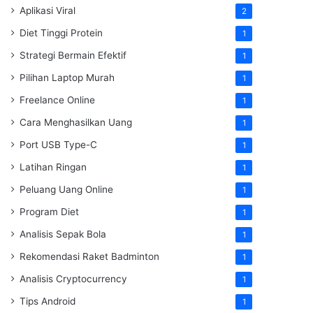
Aplikasi Viral
2
Diet Tinggi Protein
1
Strategi Bermain Efektif
1
Pilihan Laptop Murah
1
Freelance Online
1
Cara Menghasilkan Uang
1
Port USB Type-C
1
Latihan Ringan
1
Peluang Uang Online
1
Program Diet
1
Analisis Sepak Bola
1
Rekomendasi Raket Badminton
1
Analisis Cryptocurrency
1
Tips Android
1