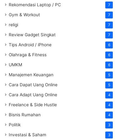
Rekomendasi Laptop / PC
7
Gym & Workout
7
religi
7
Review Gadget Singkat
7
Tips Android / iPhone
6
Olahraga & Fitness
6
UMKM
6
Manajemen Keuangan
5
Cara Dapat Uang Online
5
Cara Adapt Uang Online
4
Freelance & Side Hustle
4
Bisnis Rumahan
4
Politik
3
Investasi & Saham
3