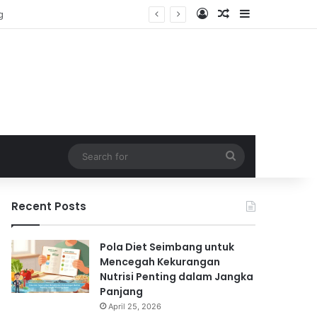
Log In
Random Article
Sidebar
Search
for
Recent Posts
Pola Diet Seimbang untuk
Mencegah Kekurangan
Nutrisi Penting dalam Jangka
Panjang
April 25, 2026