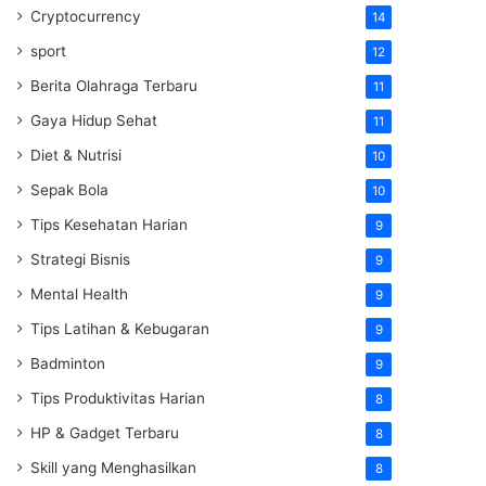
Cryptocurrency
14
sport
12
Berita Olahraga Terbaru
11
Gaya Hidup Sehat
11
Diet & Nutrisi
10
Sepak Bola
10
Tips Kesehatan Harian
9
Strategi Bisnis
9
Mental Health
9
Tips Latihan & Kebugaran
9
Badminton
9
Tips Produktivitas Harian
8
HP & Gadget Terbaru
8
Skill yang Menghasilkan
8