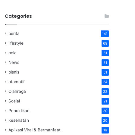
Categories
berita
141
lifestyle
69
bola
51
News
51
bisnis
51
otomotif
24
Olahraga
22
Sosial
21
Pendidikan
20
Kesehatan
20
Aplikasi Viral & Bermanfaat
16