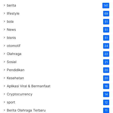
berita
141
lifestyle
69
bola
51
News
51
bisnis
51
otomotif
24
Olahraga
22
Sosial
21
Pendidikan
20
Kesehatan
20
Aplikasi Viral & Bermanfaat
16
Cryptocurrency
14
sport
12
Berita Olahraga Terbaru
11