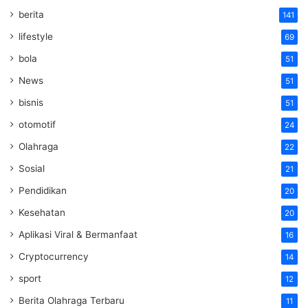
berita
141
lifestyle
69
bola
51
News
51
bisnis
51
otomotif
24
Olahraga
22
Sosial
21
Pendidikan
20
Kesehatan
20
Aplikasi Viral & Bermanfaat
16
Cryptocurrency
14
sport
12
Berita Olahraga Terbaru
11