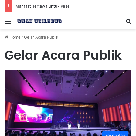
Manfaat Tertawa untuk Kesehatan Jantung dan Peningkatan Ketenangan Mental
Menu
Se
Home
/
Gelar Acara Publik
Gelar Acara Publik
Kesehatan