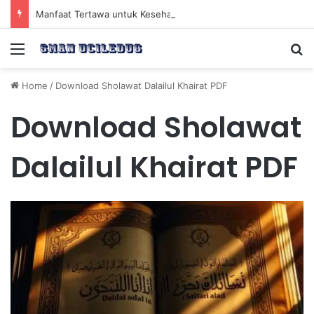
Manfaat Tertawa untuk Kesehatan Jantung dan Peningkatan Ketenangan Mental
Menu
Se
Home
/
Download Sholawat Dalailul Khairat PDF
Download Sholawat
Dalailul Khairat PDF