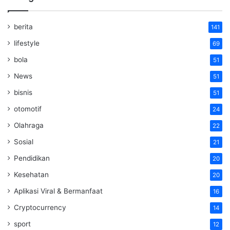
berita
141
lifestyle
69
bola
51
News
51
bisnis
51
otomotif
24
Olahraga
22
Sosial
21
Pendidikan
20
Kesehatan
20
Aplikasi Viral & Bermanfaat
16
Cryptocurrency
14
sport
12