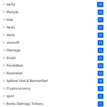
berita
141
lifestyle
69
bola
51
News
51
bisnis
51
otomotif
24
Olahraga
22
Sosial
21
Pendidikan
20
Kesehatan
20
Aplikasi Viral & Bermanfaat
16
Cryptocurrency
14
sport
12
Berita Olahraga Terbaru
11