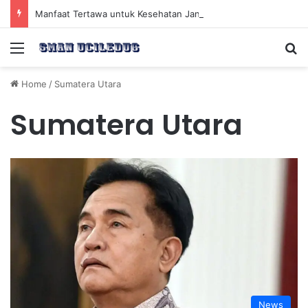
Manfaat Tertawa untuk Kesehatan Jantung dan Peningkatan Ketenangan Mental
Menu
Se
Home
/
Sumatera Utara
Sumatera Utara
News