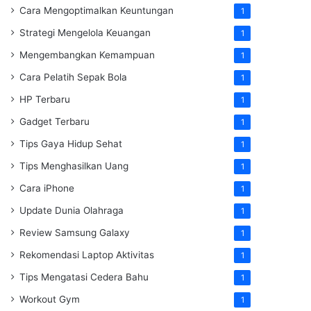
Cara Mengoptimalkan Keuntungan
1
Strategi Mengelola Keuangan
1
Mengembangkan Kemampuan
1
Cara Pelatih Sepak Bola
1
HP Terbaru
1
Gadget Terbaru
1
Tips Gaya Hidup Sehat
1
Tips Menghasilkan Uang
1
Cara iPhone
1
Update Dunia Olahraga
1
Review Samsung Galaxy
1
Rekomendasi Laptop Aktivitas
1
Tips Mengatasi Cedera Bahu
1
Workout Gym
1