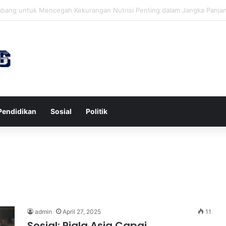
awa untuk Kesehatan Jantung dan Peningkatan Ketenangan Mental
Pendidikan
Sosial
Politik
admin
April 27, 2025
11
Sosial: Piala Asia Capai