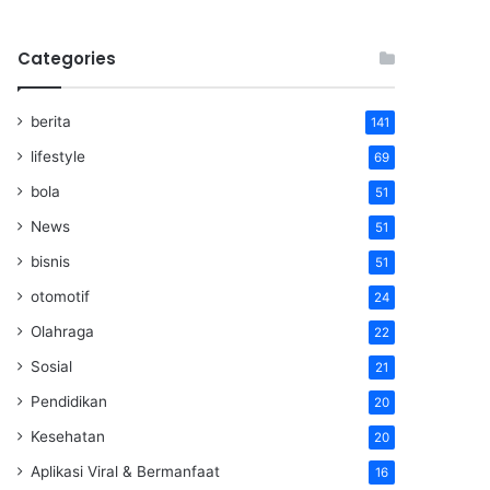
Categories
berita
141
lifestyle
69
bola
51
News
51
bisnis
51
otomotif
24
Olahraga
22
Sosial
21
Pendidikan
20
Kesehatan
20
Aplikasi Viral & Bermanfaat
16