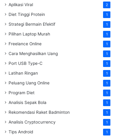
Aplikasi Viral
2
Diet Tinggi Protein
1
Strategi Bermain Efektif
1
Pilihan Laptop Murah
1
Freelance Online
1
Cara Menghasilkan Uang
1
Port USB Type-C
1
Latihan Ringan
1
Peluang Uang Online
1
Program Diet
1
Analisis Sepak Bola
1
Rekomendasi Raket Badminton
1
Analisis Cryptocurrency
1
Tips Android
1