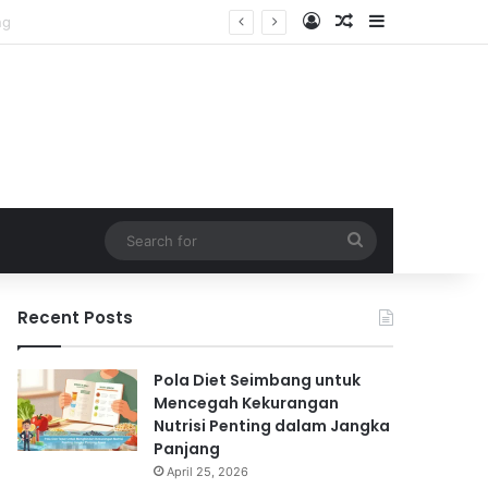
Log In
Random Article
Sidebar
Search
for
Recent Posts
Pola Diet Seimbang untuk
Mencegah Kekurangan
Nutrisi Penting dalam Jangka
Panjang
April 25, 2026