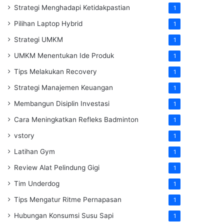
Strategi Menghadapi Ketidakpastian
1
Pilihan Laptop Hybrid
1
Strategi UMKM
1
UMKM Menentukan Ide Produk
1
Tips Melakukan Recovery
1
Strategi Manajemen Keuangan
1
Membangun Disiplin Investasi
1
Cara Meningkatkan Refleks Badminton
1
vstory
1
Latihan Gym
1
Review Alat Pelindung Gigi
1
Tim Underdog
1
Tips Mengatur Ritme Pernapasan
1
Hubungan Konsumsi Susu Sapi
1