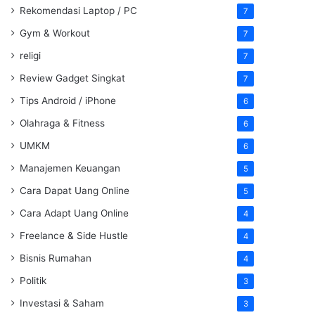
Rekomendasi Laptop / PC
7
Gym & Workout
7
religi
7
Review Gadget Singkat
7
Tips Android / iPhone
6
Olahraga & Fitness
6
UMKM
6
Manajemen Keuangan
5
Cara Dapat Uang Online
5
Cara Adapt Uang Online
4
Freelance & Side Hustle
4
Bisnis Rumahan
4
Politik
3
Investasi & Saham
3