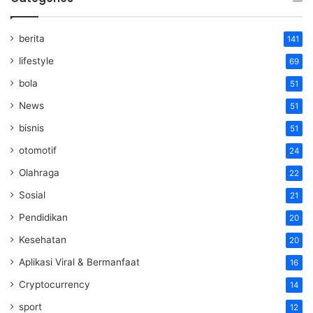
berita
141
lifestyle
69
bola
51
News
51
bisnis
51
otomotif
24
Olahraga
22
Sosial
21
Pendidikan
20
Kesehatan
20
Aplikasi Viral & Bermanfaat
16
Cryptocurrency
14
sport
12