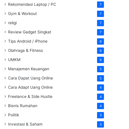
Rekomendasi Laptop / PC
7
Gym & Workout
7
religi
7
Review Gadget Singkat
7
Tips Android / iPhone
6
Olahraga & Fitness
6
UMKM
6
Manajemen Keuangan
5
Cara Dapat Uang Online
5
Cara Adapt Uang Online
4
Freelance & Side Hustle
4
Bisnis Rumahan
4
Politik
3
Investasi & Saham
3