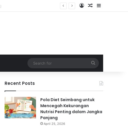
Log In
Random Article
Sidebar
Search
for
Recent Posts
Pola Diet Seimbang untuk
Mencegah Kekurangan
Nutrisi Penting dalam Jangka
Panjang
April 25, 2026