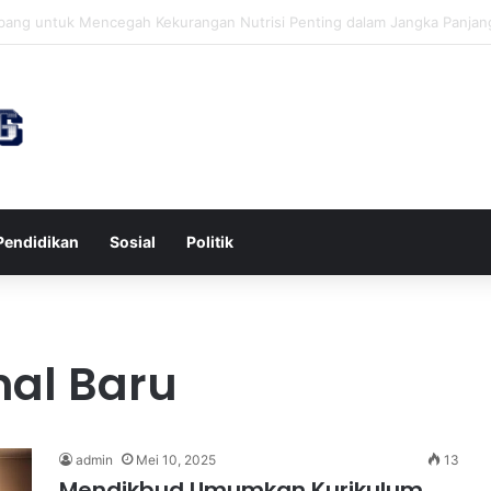
wa untuk Kesehatan Jantung dan Peningkatan Ketenangan Mental
Pendidikan
Sosial
Politik
nal Baru
admin
Mei 10, 2025
13
Mendikbud Umumkan Kurikulum