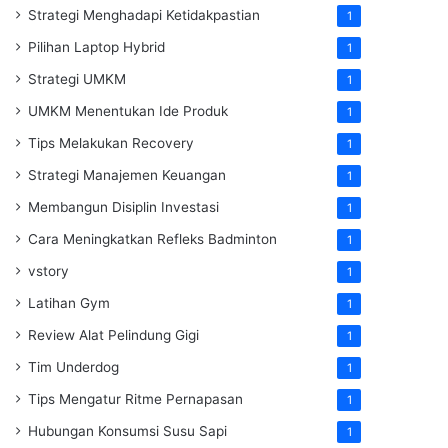
Strategi Menghadapi Ketidakpastian
1
Pilihan Laptop Hybrid
1
Strategi UMKM
1
UMKM Menentukan Ide Produk
1
Tips Melakukan Recovery
1
Strategi Manajemen Keuangan
1
Membangun Disiplin Investasi
1
Cara Meningkatkan Refleks Badminton
1
vstory
1
Latihan Gym
1
Review Alat Pelindung Gigi
1
Tim Underdog
1
Tips Mengatur Ritme Pernapasan
1
Hubungan Konsumsi Susu Sapi
1