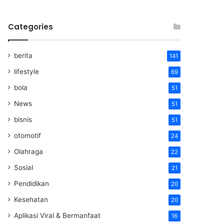
Categories
berita
141
lifestyle
69
bola
51
News
51
bisnis
51
otomotif
24
Olahraga
22
Sosial
21
Pendidikan
20
Kesehatan
20
Aplikasi Viral & Bermanfaat
16