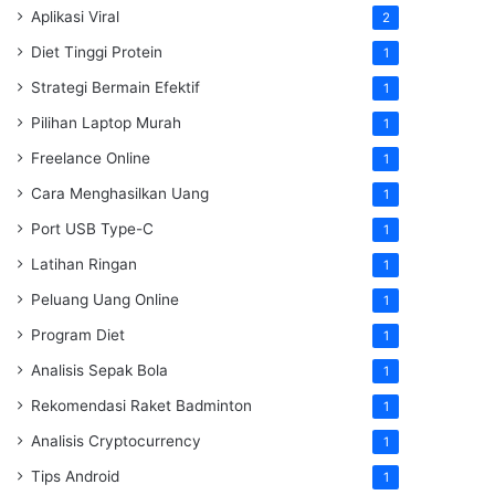
Aplikasi Viral
2
Diet Tinggi Protein
1
Strategi Bermain Efektif
1
Pilihan Laptop Murah
1
Freelance Online
1
Cara Menghasilkan Uang
1
Port USB Type-C
1
Latihan Ringan
1
Peluang Uang Online
1
Program Diet
1
Analisis Sepak Bola
1
Rekomendasi Raket Badminton
1
Analisis Cryptocurrency
1
Tips Android
1