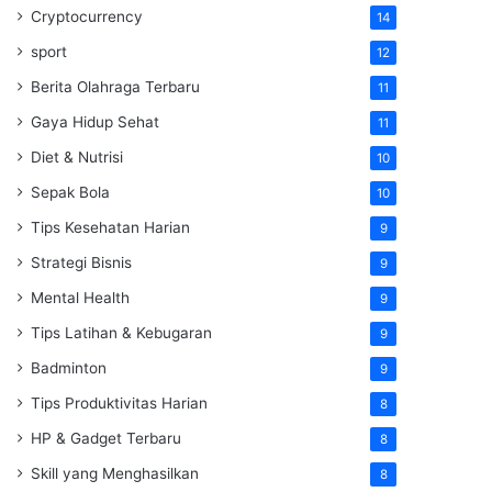
Cryptocurrency
14
sport
12
Berita Olahraga Terbaru
11
Gaya Hidup Sehat
11
Diet & Nutrisi
10
Sepak Bola
10
Tips Kesehatan Harian
9
Strategi Bisnis
9
Mental Health
9
Tips Latihan & Kebugaran
9
Badminton
9
Tips Produktivitas Harian
8
HP & Gadget Terbaru
8
Skill yang Menghasilkan
8