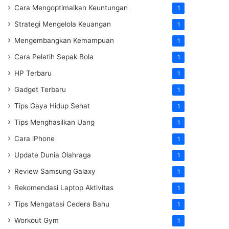
Cara Mengoptimalkan Keuntungan
1
Strategi Mengelola Keuangan
1
Mengembangkan Kemampuan
1
Cara Pelatih Sepak Bola
1
HP Terbaru
1
Gadget Terbaru
1
Tips Gaya Hidup Sehat
1
Tips Menghasilkan Uang
1
Cara iPhone
1
Update Dunia Olahraga
1
Review Samsung Galaxy
1
Rekomendasi Laptop Aktivitas
1
Tips Mengatasi Cedera Bahu
1
Workout Gym
1