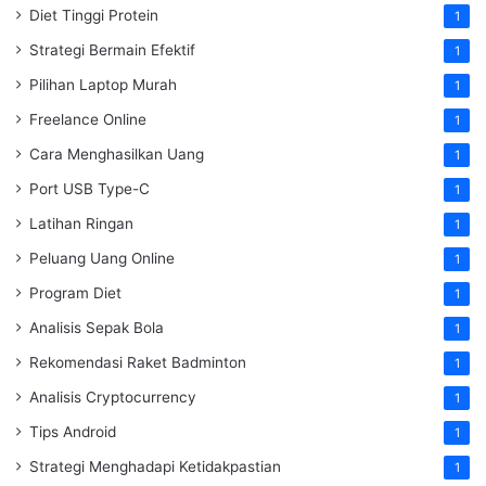
Diet Tinggi Protein
1
Strategi Bermain Efektif
1
Pilihan Laptop Murah
1
Freelance Online
1
Cara Menghasilkan Uang
1
Port USB Type-C
1
Latihan Ringan
1
Peluang Uang Online
1
Program Diet
1
Analisis Sepak Bola
1
Rekomendasi Raket Badminton
1
Analisis Cryptocurrency
1
Tips Android
1
Strategi Menghadapi Ketidakpastian
1