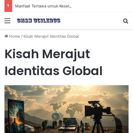
Manfaat Tertawa untuk Kesehatan Jantung dan Peningkatan Ketenangan Mental
Menu
Se
Home
/
Kisah Merajut Identitas Global
Kisah Merajut
Identitas Global