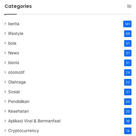
Categories
berita
141
lifestyle
69
bola
51
News
51
bisnis
51
otomotif
24
Olahraga
22
Sosial
21
Pendidikan
20
Kesehatan
20
Aplikasi Viral & Bermanfaat
16
Cryptocurrency
14