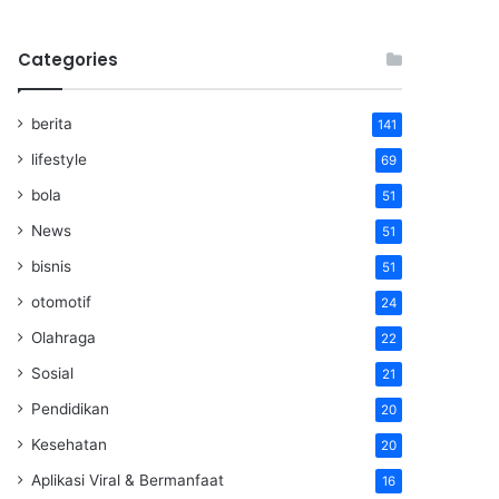
Categories
berita
141
lifestyle
69
bola
51
News
51
bisnis
51
otomotif
24
Olahraga
22
Sosial
21
Pendidikan
20
Kesehatan
20
Aplikasi Viral & Bermanfaat
16