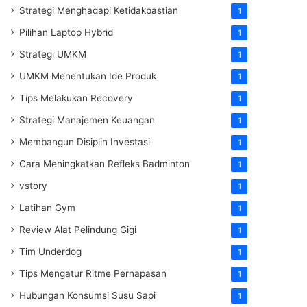
Strategi Menghadapi Ketidakpastian
1
Pilihan Laptop Hybrid
1
Strategi UMKM
1
UMKM Menentukan Ide Produk
1
Tips Melakukan Recovery
1
Strategi Manajemen Keuangan
1
Membangun Disiplin Investasi
1
Cara Meningkatkan Refleks Badminton
1
vstory
1
Latihan Gym
1
Review Alat Pelindung Gigi
1
Tim Underdog
1
Tips Mengatur Ritme Pernapasan
1
Hubungan Konsumsi Susu Sapi
1