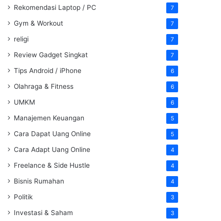
Rekomendasi Laptop / PC
7
Gym & Workout
7
religi
7
Review Gadget Singkat
7
Tips Android / iPhone
6
Olahraga & Fitness
6
UMKM
6
Manajemen Keuangan
5
Cara Dapat Uang Online
5
Cara Adapt Uang Online
4
Freelance & Side Hustle
4
Bisnis Rumahan
4
Politik
3
Investasi & Saham
3