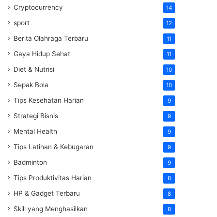
Cryptocurrency
14
sport
12
Berita Olahraga Terbaru
11
Gaya Hidup Sehat
11
Diet & Nutrisi
10
Sepak Bola
10
Tips Kesehatan Harian
9
Strategi Bisnis
9
Mental Health
9
Tips Latihan & Kebugaran
9
Badminton
9
Tips Produktivitas Harian
8
HP & Gadget Terbaru
8
Skill yang Menghasilkan
8