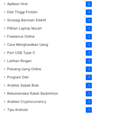
Aplikasi Viral
2
Diet Tinggi Protein
1
Strategi Bermain Efektif
1
Pilihan Laptop Murah
1
Freelance Online
1
Cara Menghasilkan Uang
1
Port USB Type-C
1
Latihan Ringan
1
Peluang Uang Online
1
Program Diet
1
Analisis Sepak Bola
1
Rekomendasi Raket Badminton
1
Analisis Cryptocurrency
1
Tips Android
1