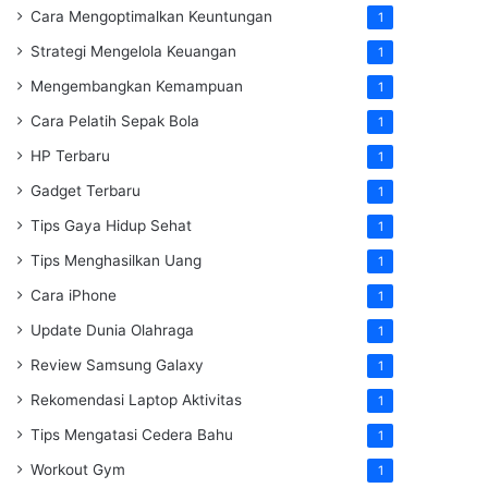
Cara Mengoptimalkan Keuntungan
1
Strategi Mengelola Keuangan
1
Mengembangkan Kemampuan
1
Cara Pelatih Sepak Bola
1
HP Terbaru
1
Gadget Terbaru
1
Tips Gaya Hidup Sehat
1
Tips Menghasilkan Uang
1
Cara iPhone
1
Update Dunia Olahraga
1
Review Samsung Galaxy
1
Rekomendasi Laptop Aktivitas
1
Tips Mengatasi Cedera Bahu
1
Workout Gym
1