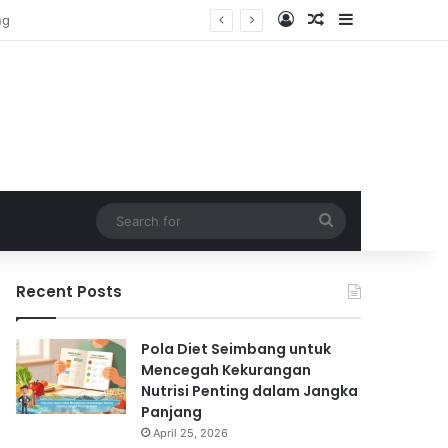
Log In
Random Article
Sidebar
Search
for
Recent Posts
Pola Diet Seimbang untuk
Mencegah Kekurangan
Nutrisi Penting dalam Jangka
Panjang
April 25, 2026