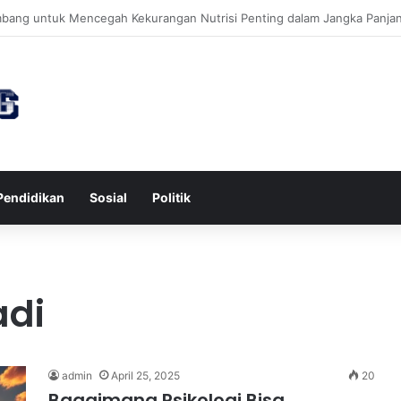
awa untuk Kesehatan Jantung dan Peningkatan Ketenangan Mental
Pendidikan
Sosial
Politik
adi
admin
April 25, 2025
20
Bagaimana Psikologi Bisa