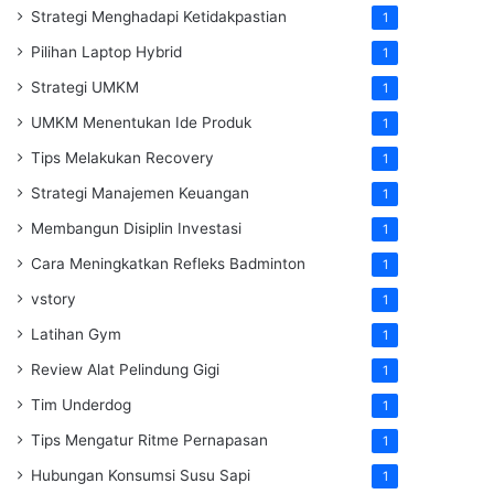
Strategi Menghadapi Ketidakpastian
1
Pilihan Laptop Hybrid
1
Strategi UMKM
1
UMKM Menentukan Ide Produk
1
Tips Melakukan Recovery
1
Strategi Manajemen Keuangan
1
Membangun Disiplin Investasi
1
Cara Meningkatkan Refleks Badminton
1
vstory
1
Latihan Gym
1
Review Alat Pelindung Gigi
1
Tim Underdog
1
Tips Mengatur Ritme Pernapasan
1
Hubungan Konsumsi Susu Sapi
1