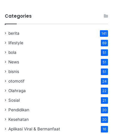
Categories
berita
141
lifestyle
69
bola
51
News
51
bisnis
51
otomotif
24
Olahraga
22
Sosial
21
Pendidikan
20
Kesehatan
20
Aplikasi Viral & Bermanfaat
16