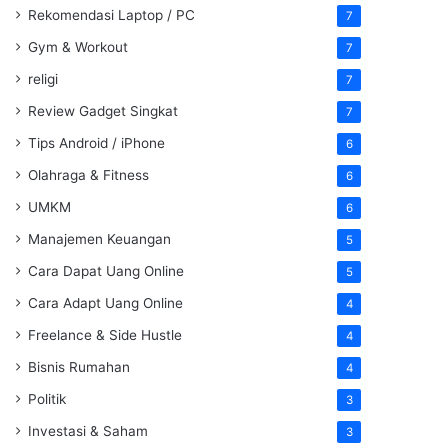
Rekomendasi Laptop / PC
7
Gym & Workout
7
religi
7
Review Gadget Singkat
7
Tips Android / iPhone
6
Olahraga & Fitness
6
UMKM
6
Manajemen Keuangan
5
Cara Dapat Uang Online
5
Cara Adapt Uang Online
4
Freelance & Side Hustle
4
Bisnis Rumahan
4
Politik
3
Investasi & Saham
3