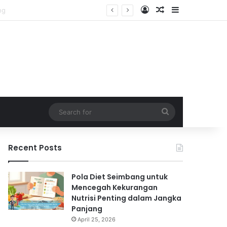
Log In
Random Article
Sidebar
Search
for
Recent Posts
Pola Diet Seimbang untuk
Mencegah Kekurangan
Nutrisi Penting dalam Jangka
Panjang
April 25, 2026