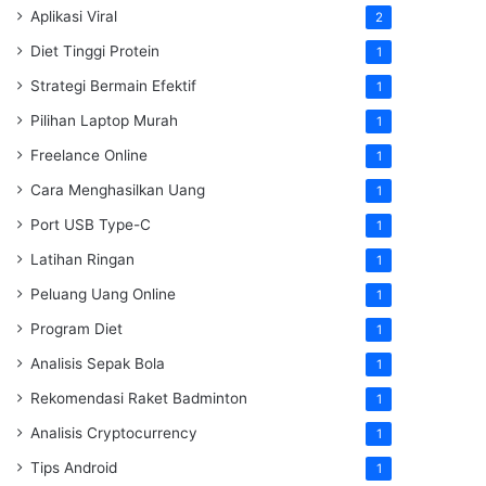
Aplikasi Viral
2
Diet Tinggi Protein
1
Strategi Bermain Efektif
1
Pilihan Laptop Murah
1
Freelance Online
1
Cara Menghasilkan Uang
1
Port USB Type-C
1
Latihan Ringan
1
Peluang Uang Online
1
Program Diet
1
Analisis Sepak Bola
1
Rekomendasi Raket Badminton
1
Analisis Cryptocurrency
1
Tips Android
1