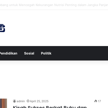
awa untuk Kesehatan Jantung dan Peningkatan Ketenangan Mental
Pendidikan
Sosial
Politik
admin
April 25, 2025
17
Kisah Sukses Berkat Buku dan