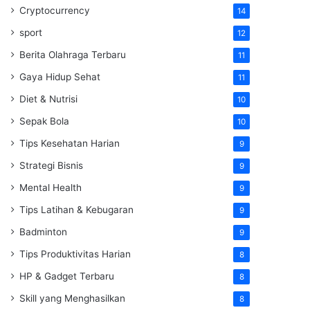
Cryptocurrency
14
sport
12
Berita Olahraga Terbaru
11
Gaya Hidup Sehat
11
Diet & Nutrisi
10
Sepak Bola
10
Tips Kesehatan Harian
9
Strategi Bisnis
9
Mental Health
9
Tips Latihan & Kebugaran
9
Badminton
9
Tips Produktivitas Harian
8
HP & Gadget Terbaru
8
Skill yang Menghasilkan
8