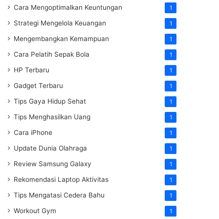
Cara Mengoptimalkan Keuntungan
1
Strategi Mengelola Keuangan
1
Mengembangkan Kemampuan
1
Cara Pelatih Sepak Bola
1
HP Terbaru
1
Gadget Terbaru
1
Tips Gaya Hidup Sehat
1
Tips Menghasilkan Uang
1
Cara iPhone
1
Update Dunia Olahraga
1
Review Samsung Galaxy
1
Rekomendasi Laptop Aktivitas
1
Tips Mengatasi Cedera Bahu
1
Workout Gym
1