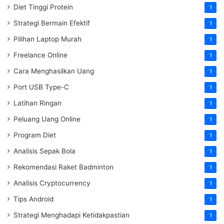
Diet Tinggi Protein
1
Strategi Bermain Efektif
1
Pilihan Laptop Murah
1
Freelance Online
1
Cara Menghasilkan Uang
1
Port USB Type-C
1
Latihan Ringan
1
Peluang Uang Online
1
Program Diet
1
Analisis Sepak Bola
1
Rekomendasi Raket Badminton
1
Analisis Cryptocurrency
1
Tips Android
1
Strategi Menghadapi Ketidakpastian
1