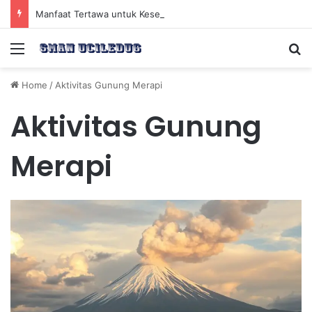
Manfaat Tertawa untuk Kesehatan Jantung dan Peningkatan Ketenangan Mental
Menu
Se
Home
/
Aktivitas Gunung Merapi
Aktivitas Gunung
Merapi