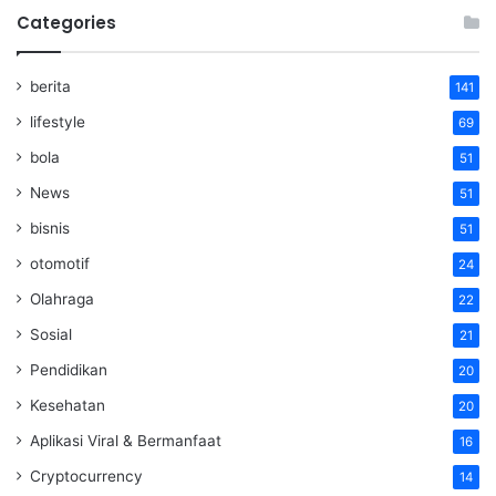
Categories
berita
141
lifestyle
69
bola
51
News
51
bisnis
51
otomotif
24
Olahraga
22
Sosial
21
Pendidikan
20
Kesehatan
20
Aplikasi Viral & Bermanfaat
16
Cryptocurrency
14