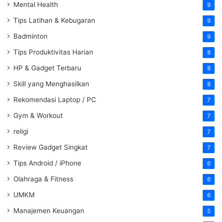
Mental Health
9
Tips Latihan & Kebugaran
9
Badminton
9
Tips Produktivitas Harian
8
HP & Gadget Terbaru
8
Skill yang Menghasilkan
8
Rekomendasi Laptop / PC
7
Gym & Workout
7
religi
7
Review Gadget Singkat
7
Tips Android / iPhone
6
Olahraga & Fitness
6
UMKM
6
Manajemen Keuangan
5