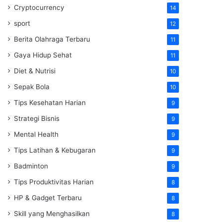
Cryptocurrency
14
sport
12
Berita Olahraga Terbaru
11
Gaya Hidup Sehat
11
Diet & Nutrisi
10
Sepak Bola
10
Tips Kesehatan Harian
9
Strategi Bisnis
9
Mental Health
9
Tips Latihan & Kebugaran
9
Badminton
9
Tips Produktivitas Harian
8
HP & Gadget Terbaru
8
Skill yang Menghasilkan
8