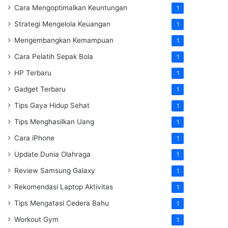
Cara Mengoptimalkan Keuntungan
1
Strategi Mengelola Keuangan
1
Mengembangkan Kemampuan
1
Cara Pelatih Sepak Bola
1
HP Terbaru
1
Gadget Terbaru
1
Tips Gaya Hidup Sehat
1
Tips Menghasilkan Uang
1
Cara iPhone
1
Update Dunia Olahraga
1
Review Samsung Galaxy
1
Rekomendasi Laptop Aktivitas
1
Tips Mengatasi Cedera Bahu
1
Workout Gym
1