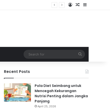
Log In
Random Article
Sidebar
Search
for
Recent Posts
Pola Diet Seimbang untuk
Mencegah Kekurangan
Nutrisi Penting dalam Jangka
Panjang
April 25, 2026