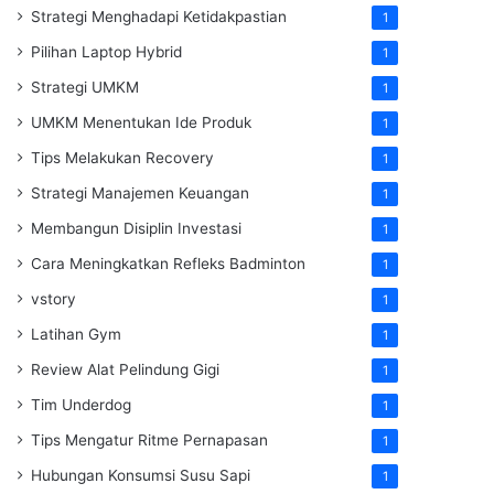
Strategi Menghadapi Ketidakpastian
1
Pilihan Laptop Hybrid
1
Strategi UMKM
1
UMKM Menentukan Ide Produk
1
Tips Melakukan Recovery
1
Strategi Manajemen Keuangan
1
Membangun Disiplin Investasi
1
Cara Meningkatkan Refleks Badminton
1
vstory
1
Latihan Gym
1
Review Alat Pelindung Gigi
1
Tim Underdog
1
Tips Mengatur Ritme Pernapasan
1
Hubungan Konsumsi Susu Sapi
1