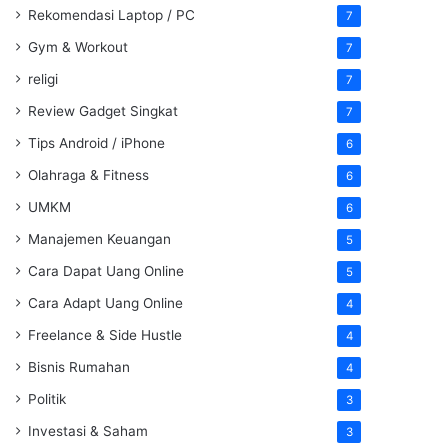
Rekomendasi Laptop / PC
7
Gym & Workout
7
religi
7
Review Gadget Singkat
7
Tips Android / iPhone
6
Olahraga & Fitness
6
UMKM
6
Manajemen Keuangan
5
Cara Dapat Uang Online
5
Cara Adapt Uang Online
4
Freelance & Side Hustle
4
Bisnis Rumahan
4
Politik
3
Investasi & Saham
3