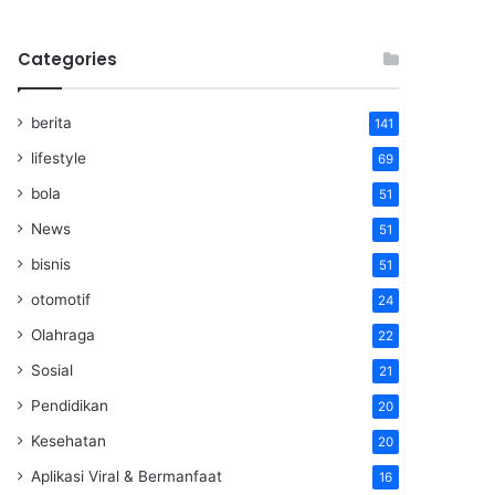
Categories
berita
141
lifestyle
69
bola
51
News
51
bisnis
51
otomotif
24
Olahraga
22
Sosial
21
Pendidikan
20
Kesehatan
20
Aplikasi Viral & Bermanfaat
16