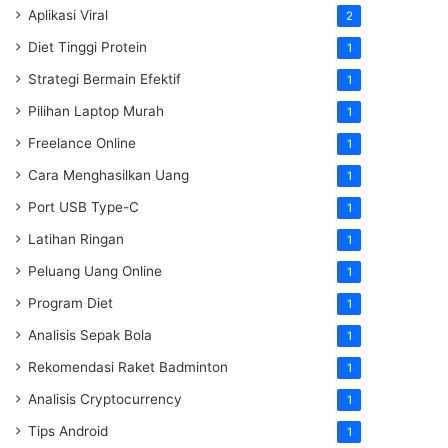
Aplikasi Viral
2
Diet Tinggi Protein
1
Strategi Bermain Efektif
1
Pilihan Laptop Murah
1
Freelance Online
1
Cara Menghasilkan Uang
1
Port USB Type-C
1
Latihan Ringan
1
Peluang Uang Online
1
Program Diet
1
Analisis Sepak Bola
1
Rekomendasi Raket Badminton
1
Analisis Cryptocurrency
1
Tips Android
1