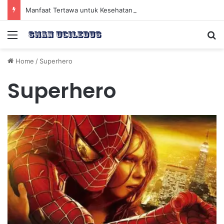
Manfaat Tertawa untuk Kesehatan Jantung dan Peningkatan Ketenangan Mental
Menu
Se
Home
/
Superhero
Superhero