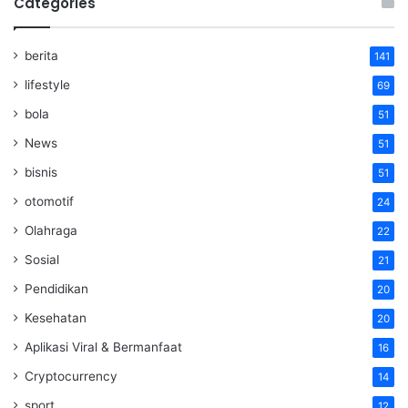
Categories
berita
141
lifestyle
69
bola
51
News
51
bisnis
51
otomotif
24
Olahraga
22
Sosial
21
Pendidikan
20
Kesehatan
20
Aplikasi Viral & Bermanfaat
16
Cryptocurrency
14
sport
12