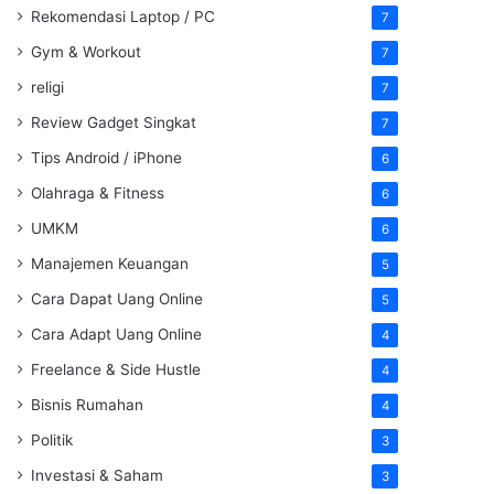
Rekomendasi Laptop / PC
7
Gym & Workout
7
religi
7
Review Gadget Singkat
7
Tips Android / iPhone
6
Olahraga & Fitness
6
UMKM
6
Manajemen Keuangan
5
Cara Dapat Uang Online
5
Cara Adapt Uang Online
4
Freelance & Side Hustle
4
Bisnis Rumahan
4
Politik
3
Investasi & Saham
3