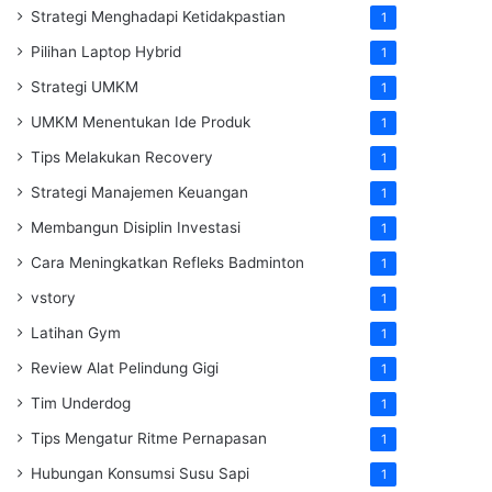
Strategi Menghadapi Ketidakpastian
1
Pilihan Laptop Hybrid
1
Strategi UMKM
1
UMKM Menentukan Ide Produk
1
Tips Melakukan Recovery
1
Strategi Manajemen Keuangan
1
Membangun Disiplin Investasi
1
Cara Meningkatkan Refleks Badminton
1
vstory
1
Latihan Gym
1
Review Alat Pelindung Gigi
1
Tim Underdog
1
Tips Mengatur Ritme Pernapasan
1
Hubungan Konsumsi Susu Sapi
1