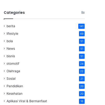
Categories
berita
141
lifestyle
69
bola
51
News
51
bisnis
51
otomotif
24
Olahraga
22
Sosial
21
Pendidikan
20
Kesehatan
20
Aplikasi Viral & Bermanfaat
16