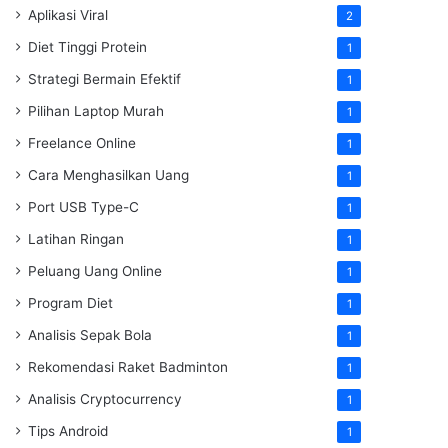
Aplikasi Viral
2
Diet Tinggi Protein
1
Strategi Bermain Efektif
1
Pilihan Laptop Murah
1
Freelance Online
1
Cara Menghasilkan Uang
1
Port USB Type-C
1
Latihan Ringan
1
Peluang Uang Online
1
Program Diet
1
Analisis Sepak Bola
1
Rekomendasi Raket Badminton
1
Analisis Cryptocurrency
1
Tips Android
1