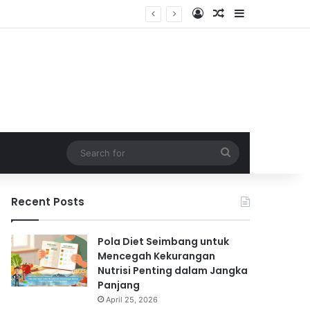
Log In
Random Article
Sidebar
Search
for
Recent Posts
Pola Diet Seimbang untuk
Mencegah Kekurangan
Nutrisi Penting dalam Jangka
Panjang
April 25, 2026