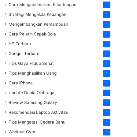
Cara Mengoptimalkan Keuntungan
1
Strategi Mengelola Keuangan
1
Mengembangkan Kemampuan
1
Cara Pelatih Sepak Bola
1
HP Terbaru
1
Gadget Terbaru
1
Tips Gaya Hidup Sehat
1
Tips Menghasilkan Uang
1
Cara iPhone
1
Update Dunia Olahraga
1
Review Samsung Galaxy
1
Rekomendasi Laptop Aktivitas
1
Tips Mengatasi Cedera Bahu
1
Workout Gym
1