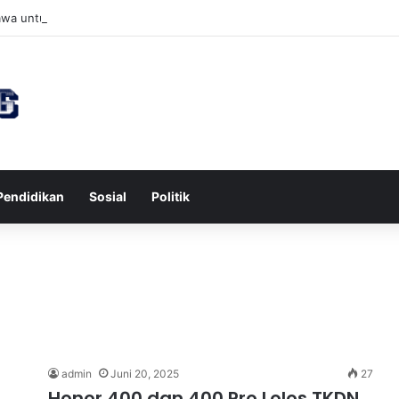
awa untuk Kesehatan Jantung dan Peningkatan Ketenangan Mental
Pendidikan
Sosial
Politik
admin
Juni 20, 2025
27
Honor 400 dan 400 Pro Lolos TKDN,