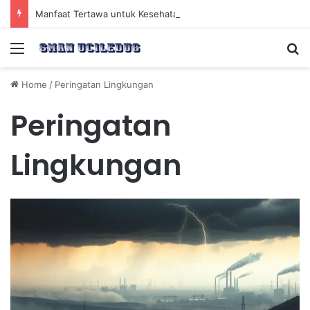
Manfaat Tertawa untuk Kesehatan Jantung dan Peningkatan Ketenangan Mental
Menu
Se
Home
/
Peringatan Lingkungan
Peringatan
Lingkungan