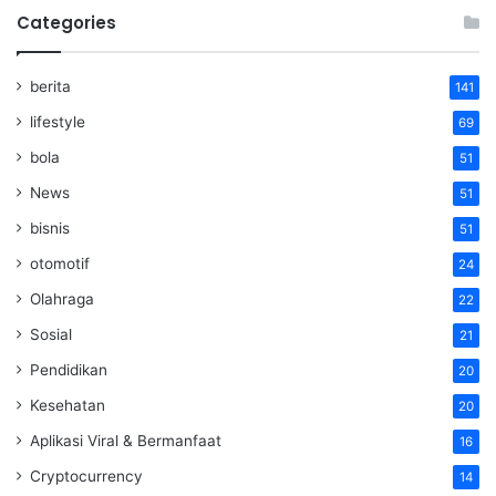
Categories
berita
141
lifestyle
69
bola
51
News
51
bisnis
51
otomotif
24
Olahraga
22
Sosial
21
Pendidikan
20
Kesehatan
20
Aplikasi Viral & Bermanfaat
16
Cryptocurrency
14