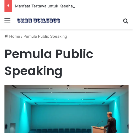
Manfaat Tertawa untuk Kesehatan Jantung dan Peningkatan Ketenangan Mental
Menu
Se
Home
/
Pemula Public Speaking
Pemula Public
Speaking