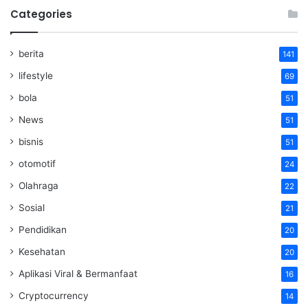
Categories
berita
141
lifestyle
69
bola
51
News
51
bisnis
51
otomotif
24
Olahraga
22
Sosial
21
Pendidikan
20
Kesehatan
20
Aplikasi Viral & Bermanfaat
16
Cryptocurrency
14