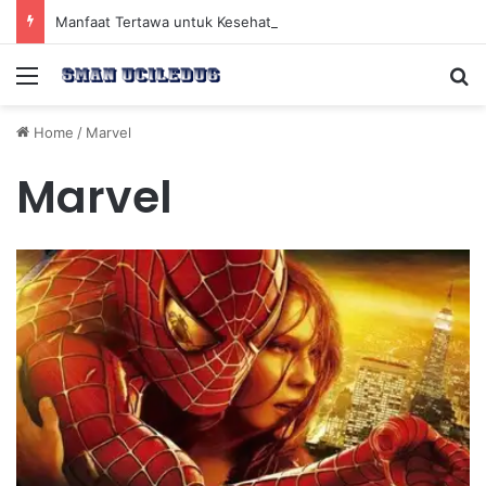
Manfaat Tertawa untuk Kesehatan Jantung dan Peningkatan Ketenangan Mental
Menu
Se
Home
/
Marvel
Marvel