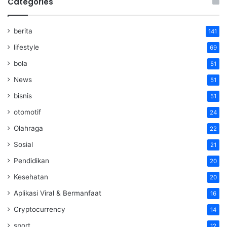
Categories
berita
141
lifestyle
69
bola
51
News
51
bisnis
51
otomotif
24
Olahraga
22
Sosial
21
Pendidikan
20
Kesehatan
20
Aplikasi Viral & Bermanfaat
16
Cryptocurrency
14
sport
12