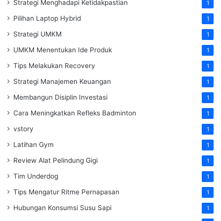
Strategi Menghadapi Ketidakpastian
1
Pilihan Laptop Hybrid
1
Strategi UMKM
1
UMKM Menentukan Ide Produk
1
Tips Melakukan Recovery
1
Strategi Manajemen Keuangan
1
Membangun Disiplin Investasi
1
Cara Meningkatkan Refleks Badminton
1
vstory
1
Latihan Gym
1
Review Alat Pelindung Gigi
1
Tim Underdog
1
Tips Mengatur Ritme Pernapasan
1
Hubungan Konsumsi Susu Sapi
1