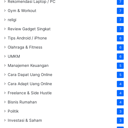
Rekomendasi Laptop / PC
7
Gym & Workout
7
religi
7
Review Gadget Singkat
7
Tips Android / iPhone
6
Olahraga & Fitness
6
UMKM
6
Manajemen Keuangan
5
Cara Dapat Uang Online
5
Cara Adapt Uang Online
4
Freelance & Side Hustle
4
Bisnis Rumahan
4
Politik
3
Investasi & Saham
3