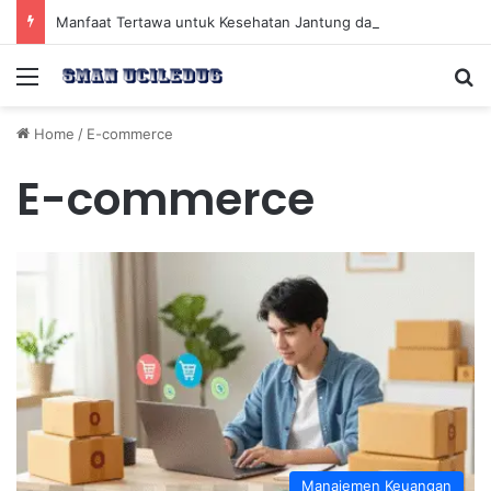
Manfaat Tertawa untuk Kesehatan Jantung dan Peningkatan Ketenangan Mental
Menu
Se
Home
/
E-commerce
E-commerce
Manajemen Keuangan