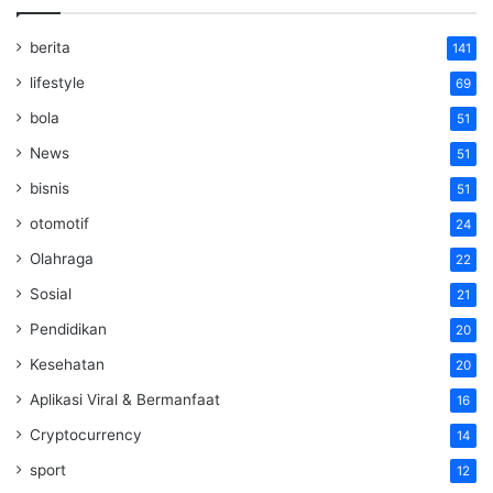
berita
141
lifestyle
69
bola
51
News
51
bisnis
51
otomotif
24
Olahraga
22
Sosial
21
Pendidikan
20
Kesehatan
20
Aplikasi Viral & Bermanfaat
16
Cryptocurrency
14
sport
12