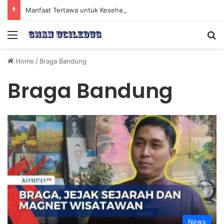
Manfaat Tertawa untuk Kesehatan Jantung dan Peningkatan Ketenangan Mental
Menu
Se
Home
/
Braga Bandung
Braga Bandung
News