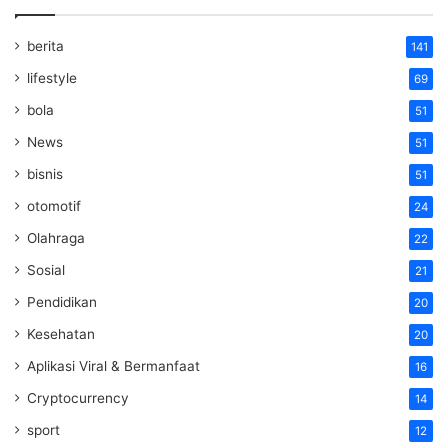
berita
141
lifestyle
69
bola
51
News
51
bisnis
51
otomotif
24
Olahraga
22
Sosial
21
Pendidikan
20
Kesehatan
20
Aplikasi Viral & Bermanfaat
16
Cryptocurrency
14
sport
12