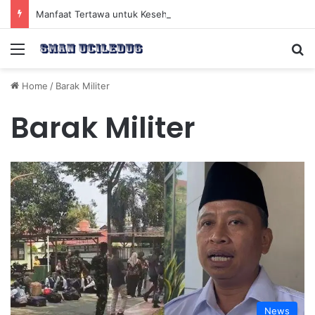
Manfaat Tertawa untuk Kesehatan Jantung dan Peningkatan Ketenangan Mental
Menu
Se
Home
/
Barak Militer
Barak Militer
News