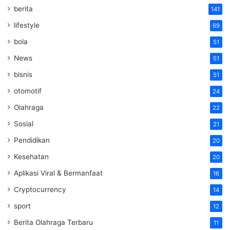
berita
141
lifestyle
69
bola
51
News
51
bisnis
51
otomotif
24
Olahraga
22
Sosial
21
Pendidikan
20
Kesehatan
20
Aplikasi Viral & Bermanfaat
16
Cryptocurrency
14
sport
12
Berita Olahraga Terbaru
11